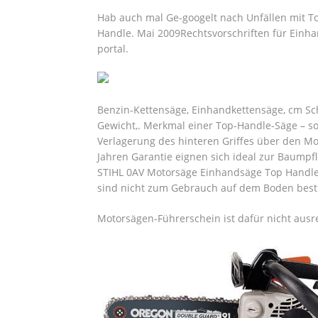
Hab auch mal Ge-googelt nach Unfällen mit To
Handle. Mai 2009Rechtsvorschriften für Einh
portal.
Benzin-Kettensäge, Einhandkettensäge, cm Sch
Gewicht,. Merkmal einer Top-Handle-Säge – s
Verlagerung des hinteren Griffes über den Mo
Jahren Garantie eignen sich ideal zur Baumpf
STIHL 0AV Motorsäge Einhandsäge Top Handle
sind nicht zum Gebrauch auf dem Boden besti
Motorsägen-Führerschein ist dafür nicht ausr