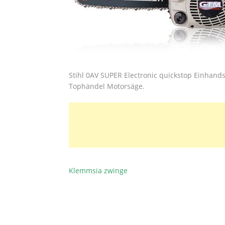
Stihl 0AV SUPER Electronic quickstop Einhand
Tophändel Motorsäge.
Klemmsia zwinge
BEITRAGSNAVIGATION