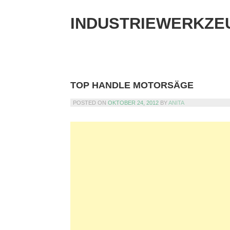
Skip
to
INDUSTRIEWERKZE
content
TOP HANDLE MOTORSÄGE
POSTED ON
OKTOBER 24, 2012
BY
ANITA