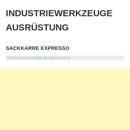
Skip
to
INDUSTRIEWERKZEUGE
content
AUSRÜSTUNG
SACKKARRE EXPRESSO
POSTED ON
OKTOBER 24, 2012
BY
ANITA