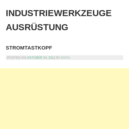
Skip
to
INDUSTRIEWERKZEUGE
content
AUSRÜSTUNG
STROMTASTKOPF
POSTED ON
OKTOBER 24, 2012
BY
ANITA