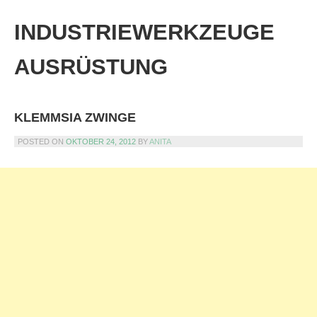
Skip
to
INDUSTRIEWERKZEUGE
content
AUSRÜSTUNG
KLEMMSIA ZWINGE
POSTED ON
OKTOBER 24, 2012
BY
ANITA