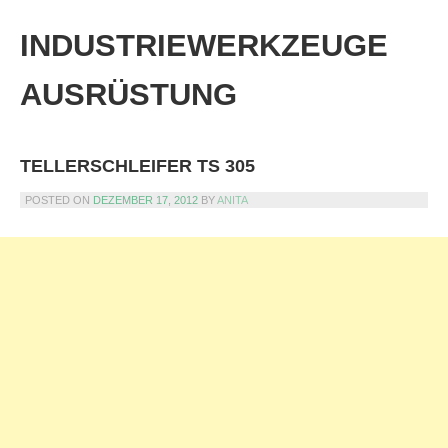
Skip
to
INDUSTRIEWERKZEUGE
content
AUSRÜSTUNG
TELLERSCHLEIFER TS 305
POSTED ON
DEZEMBER 17, 2012
BY
ANITA