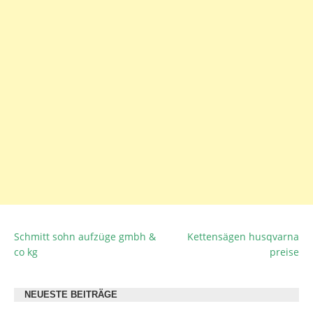
Schmitt sohn aufzüge gmbh &
Kettensägen husqvarna
BEITRAGSNAVIGATION
co kg
preise
NEUESTE BEITRÄGE