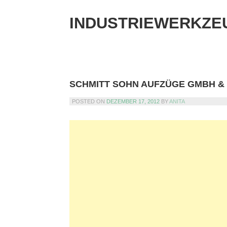
Skip
to
INDUSTRIEWERKZE
content
SCHMITT SOHN AUFZÜGE GMBH &
POSTED ON
DEZEMBER 17, 2012
BY
ANITA