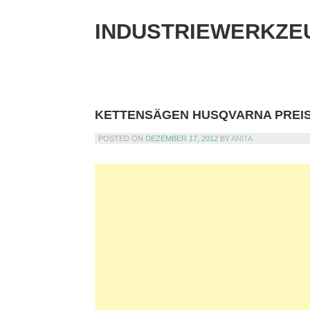
Skip
to
INDUSTRIEWERKZE
content
KETTENSÄGEN HUSQVARNA PREI
POSTED ON
DEZEMBER 17, 2012
BY
ANITA