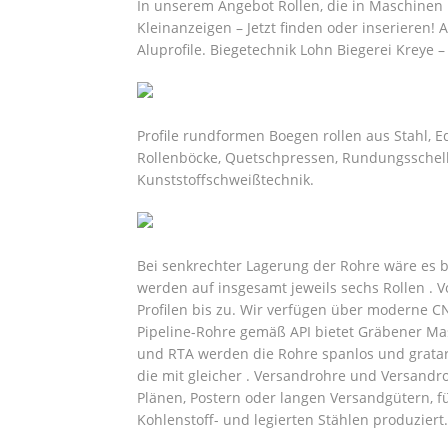
In unserem Angebot Rollen, die in Maschinen u
Kleinanzeigen – Jetzt finden oder inserieren! 
Aluprofile. Biegetechnik Lohn Biegerei Kreye –
Profile rundformen Boegen rollen aus Stahl, E
Rollenböcke, Quetschpressen, Rundungsschell
Kunststoffschweißtechnik.
Bei senkrechter Lagerung der Rohre wäre es b
werden auf insgesamt jeweils sechs Rollen . 
Profilen bis zu. Wir verfügen über moderne C
Pipeline-Rohre gemäß API bietet Gräbener Ma
und RTA werden die Rohre spanlos und gratar
die mit gleicher . Versandrohre und Versandr
Plänen, Postern oder langen Versandgütern, fü
Kohlenstoff- und legierten Stählen produziert.