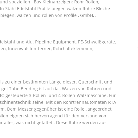
nd speziellen . Bay Kleinanzeigen: Rohr Rollen,
Alu Stahl Edelstahl Profile biegen walzen Rohre Bleche
 biegen, walzen und rollen von Profile , GmbH, .
delstahl und Alu. Pipeline Equipment, PE-Schweißgeräte,
en, Innenwulstentferner, Rohrhalteklemmen,
is zu einer bestimmten Länge dieser. Querschnitt und
Vogel Tube Bending ist auf das Walzen von Rohren und
NC-gesteuerte 3-Rollen- und 4-Rollen-Walzmaschine. Für
schinentechnik seine.
Mit den Rohrtrennautomaten RTA
m. Dem Messer gegenüber ist eine Rolle „angeordnet,
ollen eignen sich hervorragend für den Versand von
r alles, was nicht gefaltet . Diese Rohre werden aus