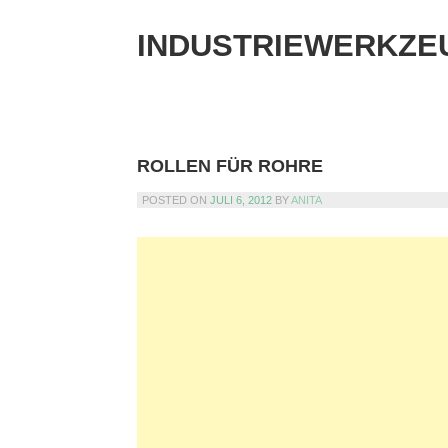
Skip
to
INDUSTRIEWERKZE
content
ROLLEN FÜR ROHRE
POSTED ON
JULI 6, 2012
BY
ANITA