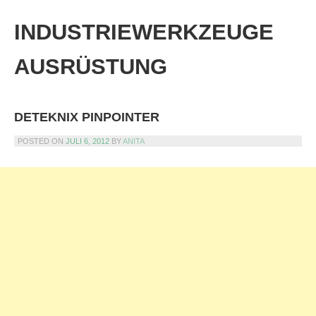
Skip
to
INDUSTRIEWERKZEUGE
content
AUSRÜSTUNG
DETEKNIX PINPOINTER
POSTED ON
JULI 6, 2012
BY
ANITA