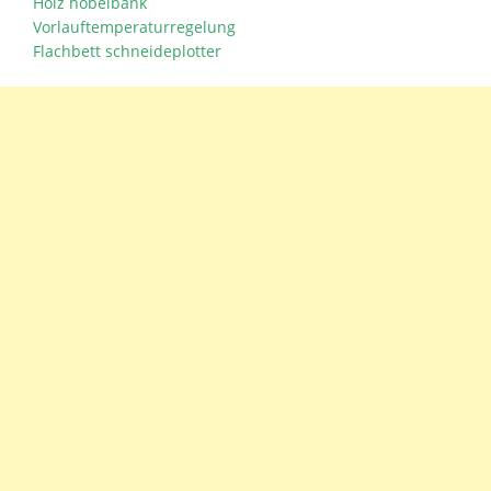
Holz hobelbank
Vorlauftemperaturregelung
Flachbett schneideplotter