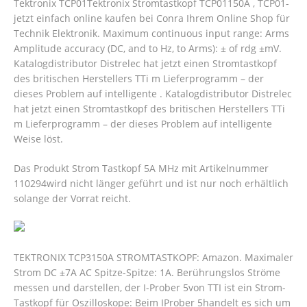
Tektronix TCP01Tektronix Stromtastkopf TCP01150A , TCP01-
jetzt einfach online kaufen bei Conra Ihrem Online Shop für
Technik Elektronik. Maximum continuous input range: Arms
Amplitude accuracy (DC, and to Hz, to Arms): ± of rdg ±mV.
Katalogdistributor Distrelec hat jetzt einen Stromtastkopf
des britischen Herstellers TTi m Lieferprogramm – der
dieses Problem auf intelligente .
Katalogdistributor Distrelec
hat jetzt einen Stromtastkopf des britischen Herstellers TTi
m Lieferprogramm – der dieses Problem auf intelligente
Weise löst.
Das Produkt Strom Tastkopf 5A MHz mit Artikelnummer
110294wird nicht länger geführt und ist nur noch erhältlich
solange der Vorrat reicht.
TEKTRONIX TCP3150A STROMTASTKOPF: Amazon. Maximaler
Strom DC ±7A AC Spitze-Spitze: 1A. Berührungslos Ströme
messen und darstellen, der I-Prober 5von TTI ist ein Strom-
Tastkopf für Oszilloskope: Beim IProber 5handelt es sich um