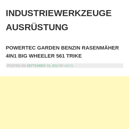
Skip
to
INDUSTRIEWERKZEUGE
content
AUSRÜSTUNG
POWERTEC GARDEN BENZIN RASENMÄHER
4IN1 BIG WHEELER 561 TRIKE
POSTED ON
SEPTEMBER 10, 2012
BY
ANITA