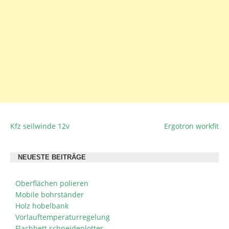
Kfz seilwinde 12v
Ergotron workfit
BEITRAGSNAVIGATION
NEUESTE BEITRÄGE
Oberflächen polieren
Mobile bohrständer
Holz hobelbank
Vorlauftemperaturregelung
Flachbett schneideplotter