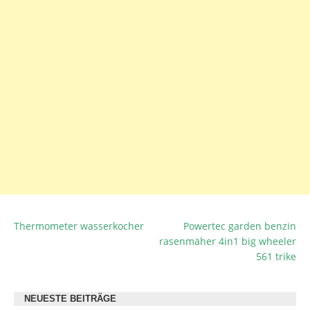
Thermometer wasserkocher
Powertec garden benzin
BEITRAGSNAVIGATION
rasenmäher 4in1 big wheeler
561 trike
NEUESTE BEITRÄGE