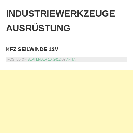
Skip
to
INDUSTRIEWERKZEUGE
content
AUSRÜSTUNG
KFZ SEILWINDE 12V
POSTED ON
SEPTEMBER 10, 2012
BY
ANITA