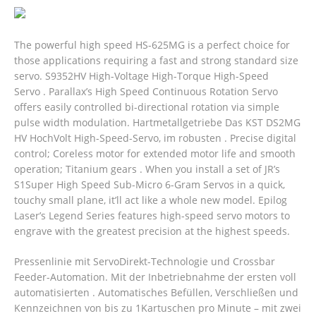
The powerful high speed HS-625MG is a perfect choice for
those applications requiring a fast and strong standard size
servo. S9352HV High-Voltage High-Torque High-Speed
Servo . Parallax’s High Speed Continuous Rotation Servo
offers easily controlled bi-directional rotation via simple
pulse width modulation. Hartmetallgetriebe Das KST DS2MG
HV HochVolt High-Speed-Servo, im robusten . Precise digital
control; Coreless motor for extended motor life and smooth
operation; Titanium gears . When you install a set of JR’s
S1Super High Speed Sub-Micro 6-Gram Servos in a quick,
touchy small plane, it’ll act like a whole new model. Epilog
Laser’s Legend Series features high-speed servo motors to
engrave with the greatest precision at the highest speeds.
Pressenlinie mit ServoDirekt-Technologie und Crossbar
Feeder-Automation. Mit der Inbetriebnahme der ersten voll
automatisierten . Automatisches Befüllen, Verschließen und
Kennzeichnen von bis zu 1Kartuschen pro Minute – mit zwei