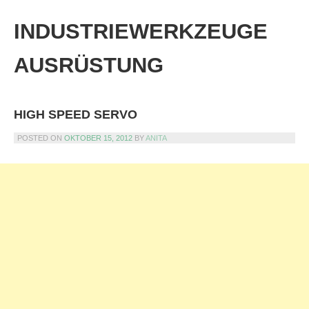
Skip
to
INDUSTRIEWERKZEUGE
content
AUSRÜSTUNG
HIGH SPEED SERVO
POSTED ON
OKTOBER 15, 2012
BY
ANITA