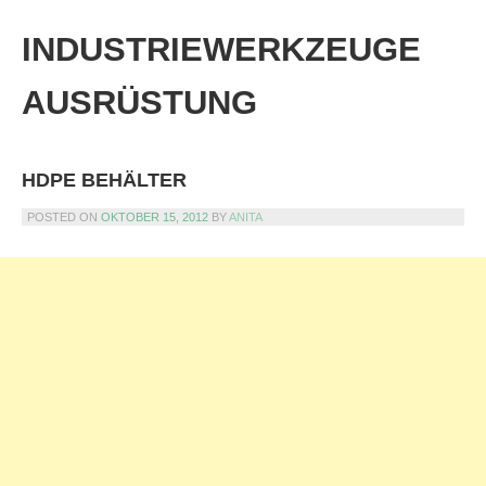
Skip
to
INDUSTRIEWERKZEUGE
content
AUSRÜSTUNG
HDPE BEHÄLTER
POSTED ON
OKTOBER 15, 2012
BY
ANITA