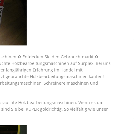
aschinen ✿ Entdecken Sie den Gebrauchtmarkt ✿
uchte Holzbearbeitungsmaschinen auf Surplex. Bei uns
rer langjährigen Erfahrung im Handel mit
etzt gebrauchte Holzbearbeitungsmaschinen kaufen!
rbeitungsmaschinen, Schreinereimaschinen und
gebrauchte Holzbearbeitungsmaschinen. Wenn es um
ind Sie bei KUPER goldrichtig.
So vielfältig wie unser