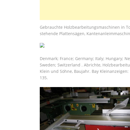
Gebrauchte Holzbearbeitungsmaschinen in Top
stehende Plattensägen, Kantenanleimmaschinen
Denmark; France; Germany; Italy; Hungary; Net
Sweden; Switzerland . Abrichte, Holzbearbeitu
Klein und Söhne, Baujahr. Bay Kleinanzeigen:
135.