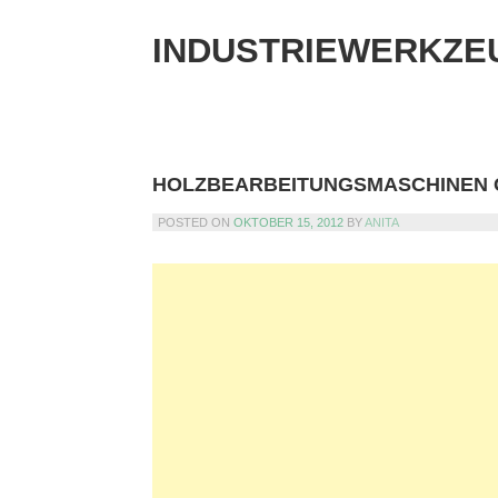
Skip
to
INDUSTRIEWERKZE
content
HOLZBEARBEITUNGSMASCHINEN
POSTED ON
OKTOBER 15, 2012
BY
ANITA