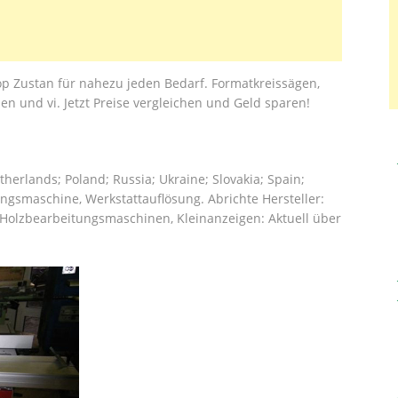
 Zustan für nahezu jeden Bedarf. Formatkreissägen,
 und vi. Jetzt Preise vergleichen und Geld sparen!
herlands; Poland; Russia; Ukraine; Slovakia; Spain;
ngsmaschine, Werkstattauflösung. Abrichte Hersteller:
 Holzbearbeitungsmaschinen, Kleinanzeigen: Aktuell über