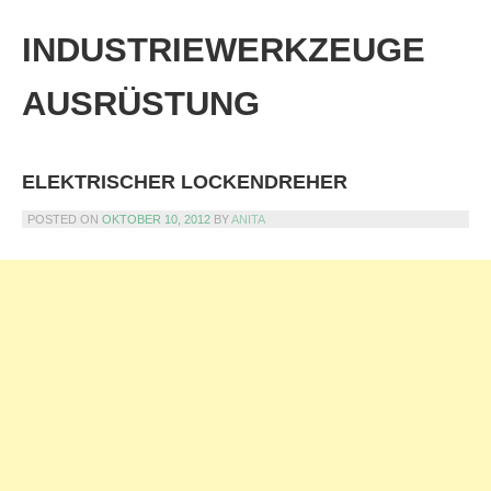
Skip
to
INDUSTRIEWERKZEUGE
content
AUSRÜSTUNG
ELEKTRISCHER LOCKENDREHER
POSTED ON
OKTOBER 10, 2012
BY
ANITA