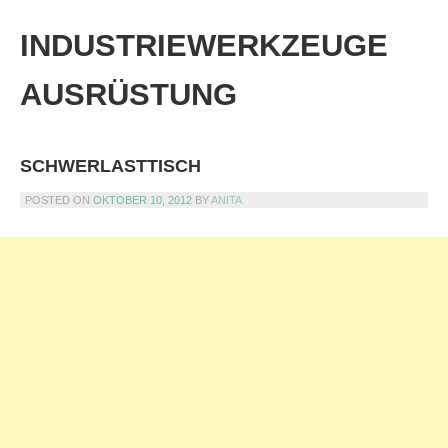
Skip
to
INDUSTRIEWERKZEUGE
content
AUSRÜSTUNG
SCHWERLASTTISCH
POSTED ON
OKTOBER 10, 2012
BY
ANITA