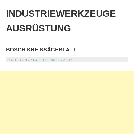
Skip
to
INDUSTRIEWERKZEUGE
content
AUSRÜSTUNG
BOSCH KREISSÄGEBLATT
POSTED ON
OKTOBER 10, 2012
BY
ANITA