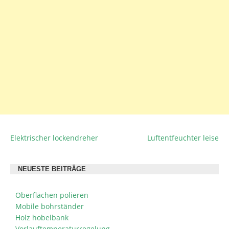
Elektrischer lockendreher
Luftentfeuchter leise
BEITRAGSNAVIGATION
NEUESTE BEITRÄGE
Oberflächen polieren
Mobile bohrständer
Holz hobelbank
Vorlauftemperaturregelung