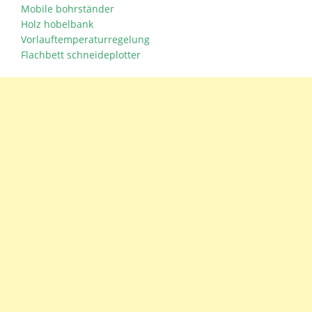
Mobile bohrständer
Holz hobelbank
Vorlauftemperaturregelung
Flachbett schneideplotter