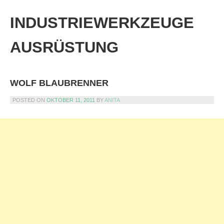
Skip
to
INDUSTRIEWERKZEUGE
content
AUSRÜSTUNG
WOLF BLAUBRENNER
POSTED ON
OKTOBER 11, 2011
BY
ANITA