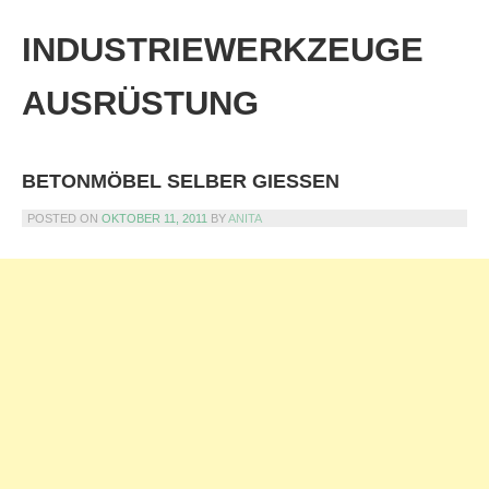
Skip
to
INDUSTRIEWERKZEUGE
content
AUSRÜSTUNG
BETONMÖBEL SELBER GIESSEN
POSTED ON
OKTOBER 11, 2011
BY
ANITA