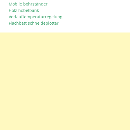
Mobile bohrständer
Holz hobelbank
Vorlauftemperaturregelung
Flachbett schneideplotter