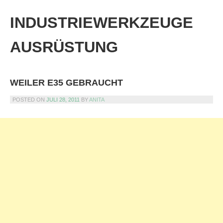
Skip
to
INDUSTRIEWERKZEUGE
content
AUSRÜSTUNG
WEILER E35 GEBRAUCHT
POSTED ON
JULI 28, 2011
BY
ANITA