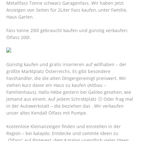
Metallfass Tonne schwarz Garagenfass. Wir haben jetzt
Anzeigen von Seiten für 2Liter Fass kaufen, unter Familie,
Haus Garten.
Fass tonne 200l gebraucht kaufen und günstig verkaufen:
Ölfass 200l.
Günstig kaufen und gratis inserieren auf willhaben – der
größte Marktplatz Österreichs. Es gibt besondere
Fasshändler, die die alten Dingergereinigt preiswert. Wir
stehen kurz davor ein Haus zu kaufen (Altbau –
Familienhaus). Hallo HAbe gestern bei Galileo gesehen, wie
jemand aus einem. Auf jedem Schrottplatz 🙂 Oder frag mal
in der Autowerkstatt – die beziehen das . Wir verkaufen
unser altes Kendall Ölfass mit Pumpe.
Kostenlose Kleinanzeigen finden und einstellen in der
Region – bei kalaydo. Entdecke und sammle Ideen zu
„Ölfass“ auf Pinterest, dem Katalog unendlich vieler Ideen.