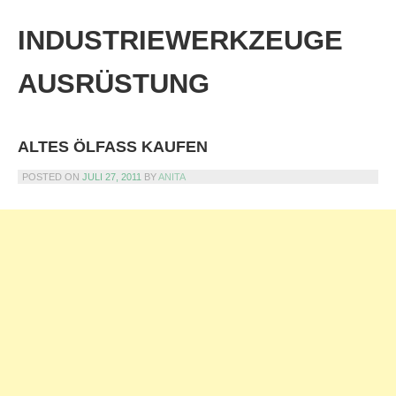
Skip
to
INDUSTRIEWERKZEUGE
content
AUSRÜSTUNG
ALTES ÖLFASS KAUFEN
POSTED ON
JULI 27, 2011
BY
ANITA