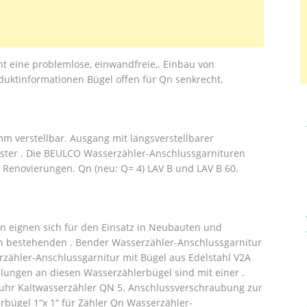
t eine problemlose, einwandfreie,. Einbau von
duktinformationen Bügel offen für Qn senkrecht.
 verstellbar. Ausgang mit längsverstellbarer
ster . Die BEULCO Wasserzähler-Anschlussgarnituren
 Renovierungen. Qn (neu: Q= 4) LAV B und LAV B 60.
 eignen sich für den Einsatz in Neubauten und
n bestehenden . Bender Wasserzähler-Anschlussgarnitur
zähler-Anschlussgarnitur mit Bügel aus Edelstahl V2A
ungen an diesen Wasserzählerbügel sind mit einer .
hr Kaltwasserzähler QN 5. Anschlussverschraubung zur
bügel 1“x 1“ für Zähler Qn Wasserzähler-