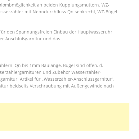
erplombmöglichkeit an beiden Kupplungsmuttern.
WZ-
sserzähler mit Nenndurchfluss Qn senkrecht, WZ-Bügel
ich für den Spannungsfreien Einbau der Hauptwasseruhr
r Anschlußgarnitur und das .
hlern, Qn bis 1mm Baulänge, Bügel sind offen, d.
serzählergarnituren und Zubehör Wasserzähler-
arnitur: Artikel für „Wasserzähler-Anschlussgarnitur“.
nitur beidseits Verschraubung mit Außengewinde nach