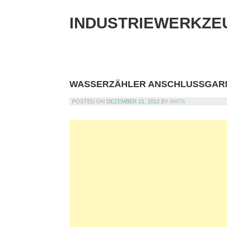
Skip
to
INDUSTRIEWERKZE
content
WASSERZÄHLER ANSCHLUSSGARNI
POSTED ON
DEZEMBER 21, 2012
BY
ANITA