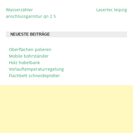
Wasserzähler
Lasertec leipzig
BEITRAGSNAVIGATION
anschlussgarnitur qn 2 5
NEUESTE BEITRÄGE
Oberflächen polieren
Mobile bohrständer
Holz hobelbank
Vorlauftemperaturregelung
Flachbett schneideplotter