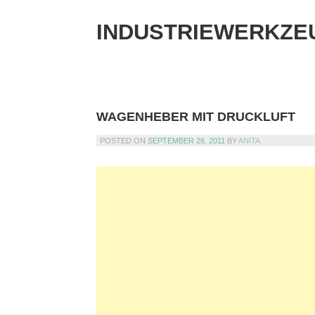
Skip
to
INDUSTRIEWERKZE
content
WAGENHEBER MIT DRUCKLUFT
POSTED ON
SEPTEMBER 26, 2011
BY
ANITA