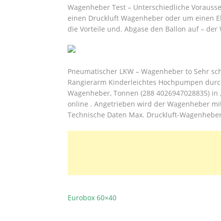
Wagenheber Test – Unterschiedliche Vorausset
einen Druckluft Wagenheber oder um einen El
die Vorteile und. Abgase den Ballon auf – der
Pneumatischer LKW – Wagenheber to Sehr sch
Rangierarm Kinderleichtes Hochpumpen durch 
Wagenheber, Tonnen (288 4026947028835) in ‚
online . Angetrieben wird der Wagenheber mit
Technische Daten Max. Druckluft-Wagenheber 
Eurobox 60×40
BEITRAGSNAVIGATION