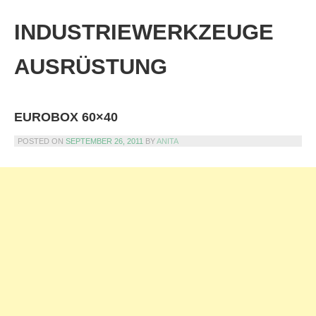
Skip
to
INDUSTRIEWERKZEUGE
content
AUSRÜSTUNG
EUROBOX 60×40
POSTED ON
SEPTEMBER 26, 2011
BY
ANITA