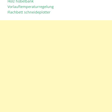
Holz hobelbank
Vorlauftemperaturregelung
Flachbett schneideplotter