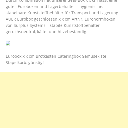
Durch Kombination mit unserer Seat-Box x x cm lässt eine
gute . Euroboxen und Lagerbehälter – hygienische,
stapelbare Kunststoffbehälter für Transport und Lagerung.
AUER Eurobox geschlossen x x cm ArtNr.
Euronormboxen
von Surplus Systems – stabile Kunststoffbehälter –
geruchsneutral, kälte- und hitzebeständig.
Eurobox x x cm Brotkasten Cateringbox Gemüsekiste
Stapelkorb, günstig!