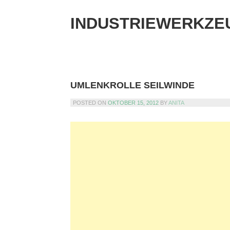
Skip
to
INDUSTRIEWERKZE
content
UMLENKROLLE SEILWINDE
POSTED ON
OKTOBER 15, 2012
BY
ANITA