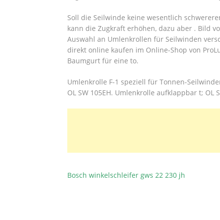
Soll die Seilwinde keine wesentlich schwerere
kann die Zugkraft erhöhen, dazu aber . Bild 
Auswahl an Umlenkrollen für Seilwinden vers
direkt online kaufen im Online-Shop von ProL
Baumgurt für eine to.
Umlenkrolle F-1 speziell für Tonnen-Seilwind
OL SW 105EH. Umlenkrolle aufklappbar t; OL SR
Bosch winkelschleifer gws 22 230 jh
BEITRAGSNAVIGATION