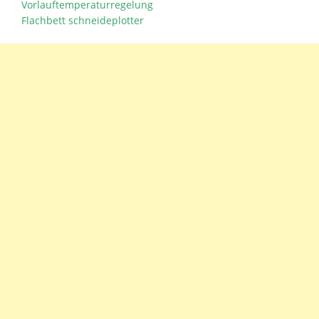
Vorlauftemperaturregelung
Flachbett schneideplotter