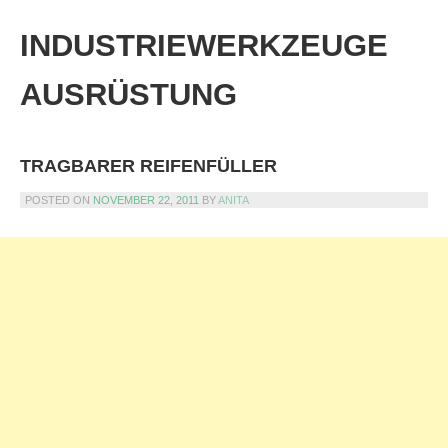
Skip
to
INDUSTRIEWERKZEUGE
content
AUSRÜSTUNG
TRAGBARER REIFENFÜLLER
POSTED ON
NOVEMBER 22, 2011
BY
ANITA