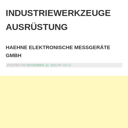
Skip
to
INDUSTRIEWERKZEUGE
content
AUSRÜSTUNG
HAEHNE ELEKTRONISCHE MESSGERÄTE
GMBH
POSTED ON
NOVEMBER 22, 2011
BY
ANITA