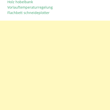
Holz hobelbank
Vorlauftemperaturregelung
Flachbett schneideplotter