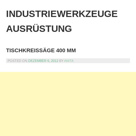
Skip
to
INDUSTRIEWERKZEUGE
content
AUSRÜSTUNG
TISCHKREISSÄGE 400 MM
POSTED ON
DEZEMBER 6, 2012
BY
ANITA