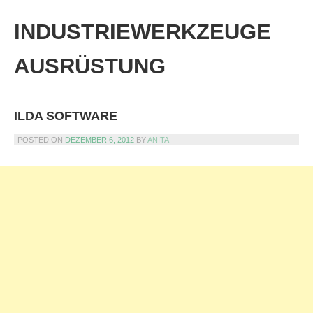
Skip
to
INDUSTRIEWERKZEUGE
content
AUSRÜSTUNG
ILDA SOFTWARE
POSTED ON
DEZEMBER 6, 2012
BY
ANITA