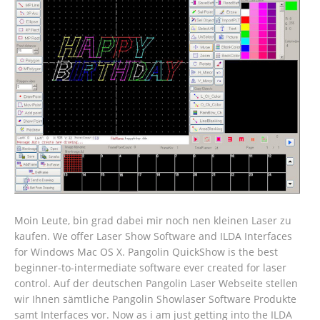
Moin Leute, bin grad dabei mir noch nen kleinen Laser zu
kaufen. We offer Laser Show Software and ILDA Interfaces
for Windows Mac OS X. Pangolin QuickShow is the best
beginner-to-intermediate software ever created for laser
control. Auf der deutschen Pangolin Laser Webseite stellen
wir Ihnen sämtliche Pangolin Showlaser Software Produkte
samt Interfaces vor. Now as i am just getting into the ILDA