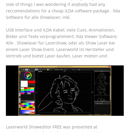
side of things i was wondering if anybody had any
reccomendations for a cheap ILDA software package .
Ilda
Software für alle Showlaser; inkl.
USB Interface und ILDA Kabel; viele Cues, Animationen,
Bilder und Texte vorprogrammiert; Ilda Viewer Software;
Alle . Showlaser für Lasershow, oder als Show Laser bei
einem Laser Show Event. Laserworld ist Hersteller und
Vertrieb und bietet Laser kaufen, Laser mieten und .
Laserworld Showeditor FREE was presented at