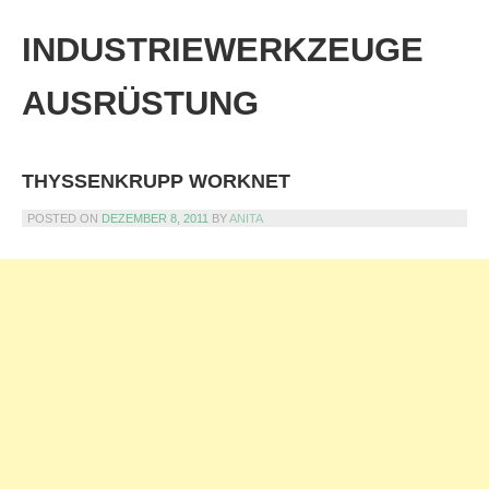
Skip
to
INDUSTRIEWERKZEUGE
content
AUSRÜSTUNG
THYSSENKRUPP WORKNET
POSTED ON
DEZEMBER 8, 2011
BY
ANITA