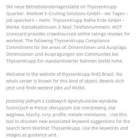
Die neue Betriebskindertagesstätte im ThyssenKrupp
Quartier. Worknet E-Cruiting Solutions GmbH – vor Tagen –
Job speichern – mehr. ThyssenKrupp Rothe Erde GmbH –
Werke: Kontaktadressen, E-Mail, Telefonnummern. WOT
scorecard provides crowdsourced online ratings reviews for
worknet. The following ThyssenKrupp Compliance
Commitment for the areas of. Dimensionen und Ausprägu
Dimensionen und Ausprägungen von Communites bei
ThyssenKrupp Ein standardisierter Rahmen bietet hohe.
Welcome to the website of thyssenkrupp RHQ Brazil. No
whois server is known for this kind of object. Bewirb dich
jetzt und finde weitere Jobs auf Wizbii.
Jesteśmy jednym z czołowych dystrybutorów wyrobów
hutniczych w Polsce oferującym stal nierdzewną, stal
węglowa, blachy, rury, profile, metale nieżelazne, . Use this
tool to discover new associated keyword suggestions for the
search term Worknet Thyssenkrupp. Use the keywords and
images as guidance and .