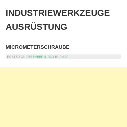
Skip
to
INDUSTRIEWERKZEUGE
content
AUSRÜSTUNG
MICROMETERSCHRAUBE
POSTED ON
DEZEMBER 8, 2011
BY
ANITA