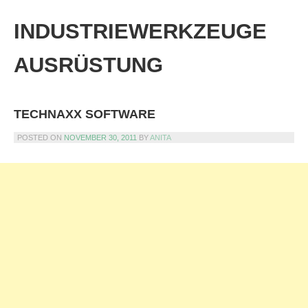
Skip
to
INDUSTRIEWERKZEUGE
content
AUSRÜSTUNG
TECHNAXX SOFTWARE
POSTED ON
NOVEMBER 30, 2011
BY
ANITA