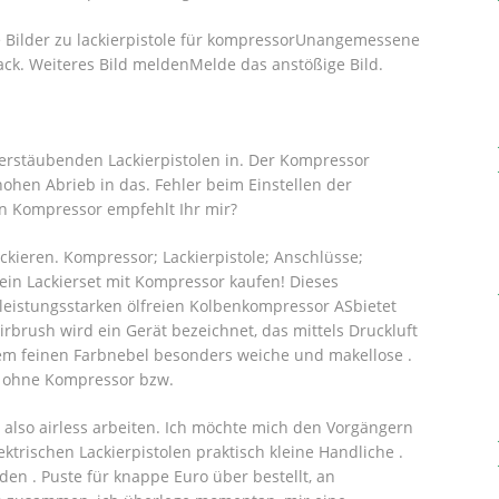
re Bilder zu lackierpistole für kompressorUnangemessene
ack.
Weiteres Bild meldenMelde das anstößige Bild.
zerstäubenden Lackierpistolen in. Der Kompressor
ohen Abrieb in das. Fehler beim Einstellen der
en Kompressor empfehlt Ihr mir?
ckieren. Kompressor; Lackierpistole; Anschlüsse;
ein Lackierset mit Kompressor kaufen! Dieses
leistungsstarken ölfreien Kolbenkompressor ASbietet
Airbrush wird ein Gerät bezeichnet, das mittels Druckluft
nem feinen Farbnebel besonders weiche und makellose .
die ohne Kompressor bzw.
also airless arbeiten. Ich möchte mich den Vorgängern
ktrischen Lackierpistolen praktisch kleine Handliche .
en . Puste für knappe Euro über bestellt, an