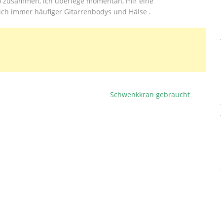
o zusammen, ich überlege momentan, mir eine
ich immer häufiger Gitarrenbodys und Hälse .
Schwenkkran gebraucht