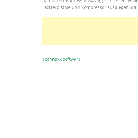
baumarktkompressor 24l angeschlossen. Hall
Lackierpistole und Kompressor zuzulegen, da 
Technaxx software
BEITRAGSNAVIGATION