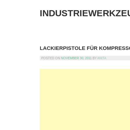
Skip
to
INDUSTRIEWERKZE
content
LACKIERPISTOLE FÜR KOMPRESS
POSTED ON
NOVEMBER 30, 2011
BY
ANITA