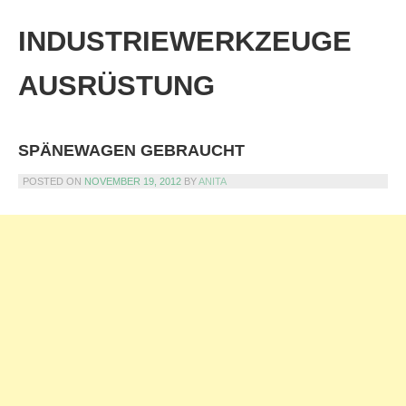
Skip
to
INDUSTRIEWERKZEUGE
content
AUSRÜSTUNG
SPÄNEWAGEN GEBRAUCHT
POSTED ON
NOVEMBER 19, 2012
BY
ANITA