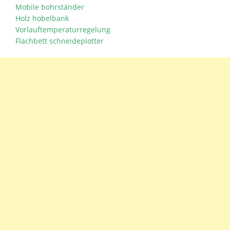
Mobile bohrständer
Holz hobelbank
Vorlauftemperaturregelung
Flachbett schneideplotter