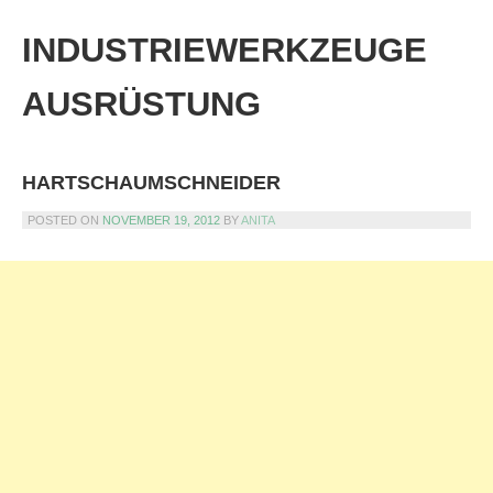
Skip
to
INDUSTRIEWERKZEUGE
content
AUSRÜSTUNG
HARTSCHAUMSCHNEIDER
POSTED ON
NOVEMBER 19, 2012
BY
ANITA