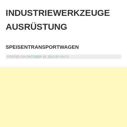
Skip
to
INDUSTRIEWERKZEUGE
content
AUSRÜSTUNG
SPEISENTRANSPORTWAGEN
POSTED ON
OKTOBER 18, 2012
BY
ANITA