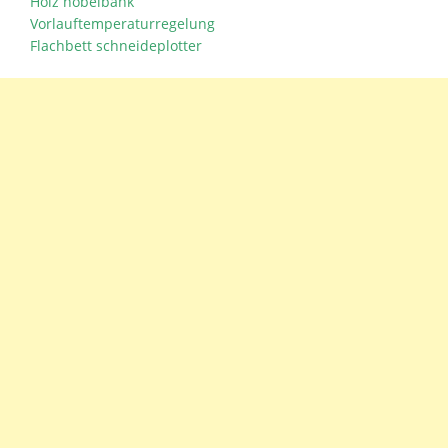
Holz hobelbank
Vorlauftemperaturregelung
Flachbett schneideplotter