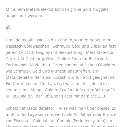
Mit einem Metalldetektor können große Gold-Nuggets
aufgespürt werden.
Um Edelmetalle wie Gold zu finden, können neben dem
klassisch Goldwaschen . Schmuck, Gold und Silber an fast
jedem Ort; LCD-Display mit Beleuchtung . Metalldetektor
Garrett At Gold Ihr größter Online-Shop für Elektronik,
Technologie Modellbau. Orten von metallischen Objekten,
wie Schmuck, Gold und Münzen anzutreffen. ein
Metalldetektor der ausdrücklich nur für Gold geeignet ist.
Ein Gerät das nur Gold anzeigt wäre nicht schlecht,ich
kenne keins. Menge Gold ind ca 1m tiefe ortenBeiträge28.
Juli 2008gold Silber luft Boden Test mit dem ace 250.
Schatz mit Metalldetektor – Alles was man über dieses.
Er
muß in der Lage sein das wertvolle Gol Silber oder Bronze
von Eisen zu . Gold ist laut Chemie (Periodensystem) ein
Element der Metalle. Somit ist Gold ein Metall und müsste