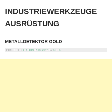
Skip
to
INDUSTRIEWERKZEUGE
content
AUSRÜSTUNG
METALLDETEKTOR GOLD
POSTED ON
OKTOBER 18, 2012
BY
ANITA