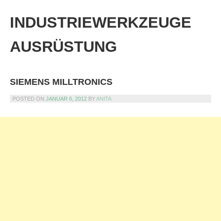
Skip
to
INDUSTRIEWERKZEUGE
content
AUSRÜSTUNG
SIEMENS MILLTRONICS
POSTED ON
JANUAR 6, 2012
BY
ANITA