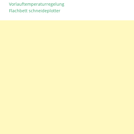
Vorlauftemperaturregelung
Flachbett schneideplotter