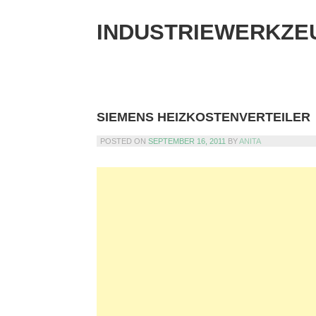
Skip
to
INDUSTRIEWERKZE
content
SIEMENS HEIZKOSTENVERTEILER
POSTED ON
SEPTEMBER 16, 2011
BY
ANITA