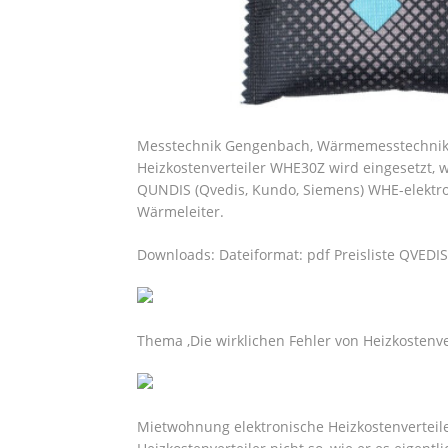
Messtechnik Gengenbach, Wärmemesstechnik, 
Heizkostenverteiler WHE30Z wird eingesetzt,
QUNDIS (Qvedis, Kundo, Siemens) WHE-elektron
Wärmeleiter.
Downloads: Dateiformat: pdf Preisliste QVEDIS
Thema ‚Die wirklichen Fehler von Heizkostenve
Mietwohnung elektronische Heizkostenverteile