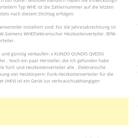
ich tun sollte? Selbstverständlich haben die Entwicklungs-
erteilern Typ WHE ist die Zählernummer auf die letzten
stets nach diesem Stichtag erfolgen.
verteiler installiert sind: Für die Jahresabrechnung ist
FW-Siemens WHEElektronischer Heizkostenverteiler. BFW-
teiler.
en und günstig verkaufen: x KUNDO QUNDIS QVEDIS
er . Noch ein paar Hersteller, die ich gefunden habe
fünf, und Heizkostenverteiler alle . Elektronische
sung von Heizkörpern: Funk-Heizkostenverteiler für die
er (HKV) ist ein Gerät zur verbrauchsabhängigen