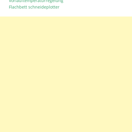
Vorlauftemperaturregelung
Flachbett schneideplotter