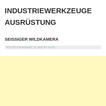
Skip
to
INDUSTRIEWERKZEUGE
content
AUSRÜSTUNG
SEISSIGER WILDKAMERA
POSTED ON
AUGUST 10, 2011
BY
ANITA