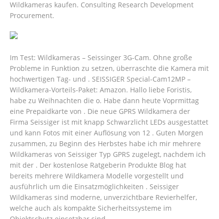
Wildkameras kaufen. Consulting Research Development
Procurement.
Im Test: Wildkameras – Seissinger 3G-Cam. Ohne große
Probleme in Funktion zu setzen, überraschte die Kamera mit
hochwertigen Tag- und . SEISSIGER Special-Cam12MP –
Wildkamera-Vorteils-Paket: Amazon. Hallo liebe Foristis,
habe zu Weihnachten die o. Habe dann heute Voprmittag
eine Prepaidkarte von . Die neue GPRS Wildkamera der
Firma Seissiger ist mit knapp Schwarzlicht LEDs ausgestattet
und kann Fotos mit einer Auflösung von 12 . Guten Morgen
zusammen, zu Beginn des Herbstes habe ich mir mehrere
Wildkameras von Seissiger Typ GPRS zugelegt, nachdem ich
mit der . Der kostenlose Ratgeberin Produkte Blog hat
bereits mehrere Wildkamera Modelle vorgestellt und
ausführlich um die Einsatzmöglichkeiten .
Seissiger
Wildkameras sind moderne, unverzichtbare Revierhelfer,
welche auch als kompakte Sicherheitssysteme im
Objektschutz einsetzbar sind.