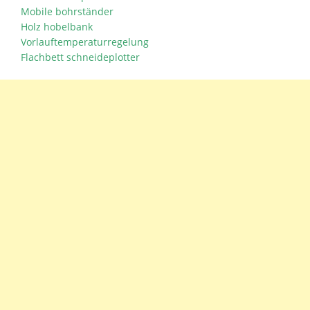
Mobile bohrständer
Holz hobelbank
Vorlauftemperaturregelung
Flachbett schneideplotter