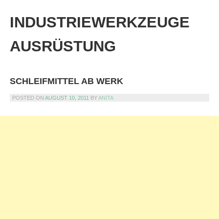
Skip
to
INDUSTRIEWERKZEUGE
content
AUSRÜSTUNG
SCHLEIFMITTEL AB WERK
POSTED ON
AUGUST 10, 2011
BY
ANITA