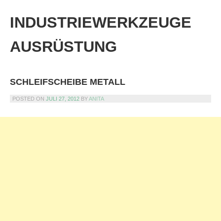
Skip
to
INDUSTRIEWERKZEUGE
content
AUSRÜSTUNG
SCHLEIFSCHEIBE METALL
POSTED ON
JULI 27, 2012
BY
ANITA