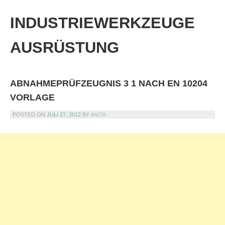
Skip
to
INDUSTRIEWERKZEUGE
content
AUSRÜSTUNG
ABNAHMEPRÜFZEUGNIS 3 1 NACH EN 10204
VORLAGE
POSTED ON
JULI 27, 2012
BY
ANITA