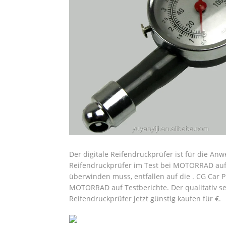
Der digitale Reifendruckprüfer ist für die An
Reifendruckprüfer im Test bei MOTORRAD auf
überwinden muss, entfallen auf die . CG Car P
MOTORRAD auf Testberichte. Der qualitativ seh
Reifendruckprüfer jetzt günstig kaufen für €.