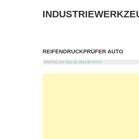
Skip
to
INDUSTRIEWERKZE
content
REIFENDRUCKPRÜFER AUTO
POSTED ON
JULI 16, 2012
BY
ANITA