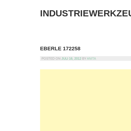
Skip
to
INDUSTRIEWERKZE
content
EBERLE 172258
POSTED ON
JULI 16, 2012
BY
ANITA