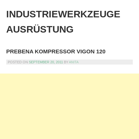
Skip
to
INDUSTRIEWERKZEUGE
content
AUSRÜSTUNG
PREBENA KOMPRESSOR VIGON 120
POSTED ON
SEPTEMBER 20, 2011
BY
ANITA