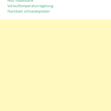
Holz hobelbank
Vorlauftemperaturregelung
Flachbett schneideplotter